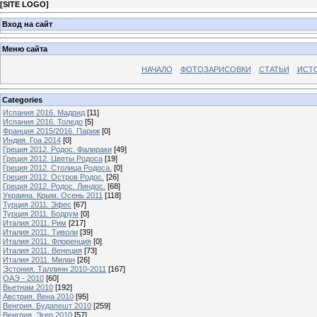
[
SITE LOGO
]
Вход на сайт
Меню сайта
НАЧАЛО
ФОТОЗАРИСОВКИ
СТАТЬИ
ИСТ
Categories
Испания 2016. Мадрид
[11]
Испания 2016. Толедо
[5]
Франция 2015/2016. Париж
[0]
Индия. Гоа 2014
[0]
Греция 2012. Родос. Фалираки
[49]
Греция 2012. Цветы Родоса
[19]
Греция 2012. Столица Родоса.
[0]
Греция 2012. Остров Родос.
[26]
Греция 2012. Родос. Линдос.
[68]
Украина. Крым. Осень 2011
[118]
Турция 2011. Эфес
[67]
Турция 2011. Бодрум
[0]
Италия 2011. Рим
[217]
Италия 2011. Тиволи
[39]
Италия 2011. Флоренция
[0]
Италия 2011. Венеция
[73]
Италия 2011. Милан
[26]
Эстония. Таллинн 2010-2011
[167]
ОАЭ - 2010
[60]
Вьетнам 2010
[192]
Австрия. Вена 2010
[95]
Венгрия. Будапешт 2010
[259]
Венгрия. Эгер 2010
[57]