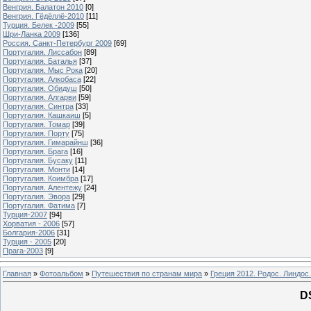
Венгрия. Балатон 2010
[0]
Венгрия. Гёдёллё-2010
[11]
Турция. Белек -2009
[55]
Шри-Ланка 2009
[136]
Россия. Санкт-Петербург 2009
[69]
Португалия. Лиссабон
[89]
Португалия. Баталья
[37]
Португалия. Мыс Рока
[20]
Португалия. Алкобаса
[22]
Португалия. Обидуш
[50]
Португалия. Алгарви
[59]
Португалия. Синтра
[33]
Португалия. Кашкаиш
[5]
Португалия. Томар
[39]
Португалия. Порту
[75]
Португалия. Гимарайнш
[36]
Португалия. Брага
[16]
Португалия. Бусаку
[11]
Португалия. Монти
[14]
Португалия. Коимбра
[17]
Португалия. Алентежу
[24]
Португалия. Эвора
[29]
Португалия. Фатима
[7]
Турция-2007
[94]
Хорватия - 2006
[57]
Болгария-2006
[31]
Турция - 2005
[20]
Прага-2003
[9]
Главная
»
Фотоальбом
»
Путешествия по странам мира
»
Греция 2012. Родос. Линдос.
D