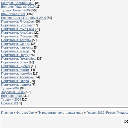
Венгрия. Балатон 2010
[0]
Венгрия. Гёдёллё-2010
[11]
Турция. Белек -2009
[55]
Шри-Ланка 2009
[136]
Россия. Санкт-Петербург 2009
[69]
Португалия. Лиссабон
[89]
Португалия. Баталья
[37]
Португалия. Мыс Рока
[20]
Португалия. Алкобаса
[22]
Португалия. Обидуш
[50]
Португалия. Алгарви
[59]
Португалия. Синтра
[33]
Португалия. Кашкаиш
[5]
Португалия. Томар
[39]
Португалия. Порту
[75]
Португалия. Гимарайнш
[36]
Португалия. Брага
[16]
Португалия. Бусаку
[11]
Португалия. Монти
[14]
Португалия. Коимбра
[17]
Португалия. Алентежу
[24]
Португалия. Эвора
[29]
Португалия. Фатима
[7]
Турция-2007
[94]
Хорватия - 2006
[57]
Болгария-2006
[31]
Турция - 2005
[20]
Прага-2003
[9]
Главная
»
Фотоальбом
»
Путешествия по странам мира
»
Греция 2012. Родос. Линдос.
D