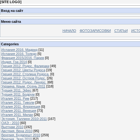
[
SITE LOGO
]
Вход на сайт
Меню сайта
НАЧАЛО
ФОТОЗАРИСОВКИ
СТАТЬИ
ИСТ
Categories
Испания 2016. Мадрид
[11]
Испания 2016. Толедо
[5]
Франция 2015/2016. Париж
[0]
Индия. Гоа 2014
[0]
Греция 2012. Родос. Фалираки
[49]
Греция 2012. Цветы Родоса
[19]
Греция 2012. Столица Родоса.
[0]
Греция 2012. Остров Родос.
[26]
Греция 2012. Родос. Линдос.
[68]
Украина. Крым. Осень 2011
[118]
Турция 2011. Эфес
[67]
Турция 2011. Бодрум
[0]
Италия 2011. Рим
[217]
Италия 2011. Тиволи
[39]
Италия 2011. Флоренция
[0]
Италия 2011. Венеция
[73]
Италия 2011. Милан
[26]
Эстония. Таллинн 2010-2011
[167]
ОАЭ - 2010
[60]
Вьетнам 2010
[192]
Австрия. Вена 2010
[95]
Венгрия. Будапешт 2010
[259]
Венгрия. Эгер 2010
[57]