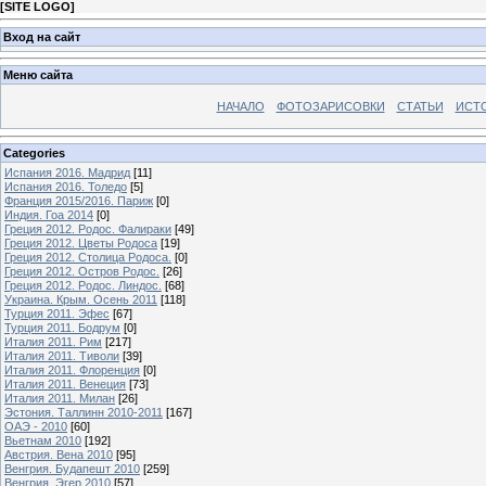
[
SITE LOGO
]
Вход на сайт
Меню сайта
НАЧАЛО
ФОТОЗАРИСОВКИ
СТАТЬИ
ИСТ
Categories
Испания 2016. Мадрид
[11]
Испания 2016. Толедо
[5]
Франция 2015/2016. Париж
[0]
Индия. Гоа 2014
[0]
Греция 2012. Родос. Фалираки
[49]
Греция 2012. Цветы Родоса
[19]
Греция 2012. Столица Родоса.
[0]
Греция 2012. Остров Родос.
[26]
Греция 2012. Родос. Линдос.
[68]
Украина. Крым. Осень 2011
[118]
Турция 2011. Эфес
[67]
Турция 2011. Бодрум
[0]
Италия 2011. Рим
[217]
Италия 2011. Тиволи
[39]
Италия 2011. Флоренция
[0]
Италия 2011. Венеция
[73]
Италия 2011. Милан
[26]
Эстония. Таллинн 2010-2011
[167]
ОАЭ - 2010
[60]
Вьетнам 2010
[192]
Австрия. Вена 2010
[95]
Венгрия. Будапешт 2010
[259]
Венгрия. Эгер 2010
[57]