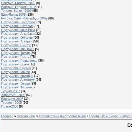
Венгрия. Балатон 2010
[0]
Венгрия. Гёдёллё-2010
[11]
Турция. Белек -2009
[55]
Шри-Ланка 2009
[136]
Россия. Санкт-Петербург 2009
[69]
Португалия. Лиссабон
[89]
Португалия. Баталья
[37]
Португалия. Мыс Рока
[20]
Португалия. Алкобаса
[22]
Португалия. Обидуш
[50]
Португалия. Алгарви
[59]
Португалия. Синтра
[33]
Португалия. Кашкаиш
[5]
Португалия. Томар
[39]
Португалия. Порту
[75]
Португалия. Гимарайнш
[36]
Португалия. Брага
[16]
Португалия. Бусаку
[11]
Португалия. Монти
[14]
Португалия. Коимбра
[17]
Португалия. Алентежу
[24]
Португалия. Эвора
[29]
Португалия. Фатима
[7]
Турция-2007
[94]
Хорватия - 2006
[57]
Болгария-2006
[31]
Турция - 2005
[20]
Прага-2003
[9]
Главная
»
Фотоальбом
»
Путешествия по странам мира
»
Греция 2012. Родос. Линдос.
D