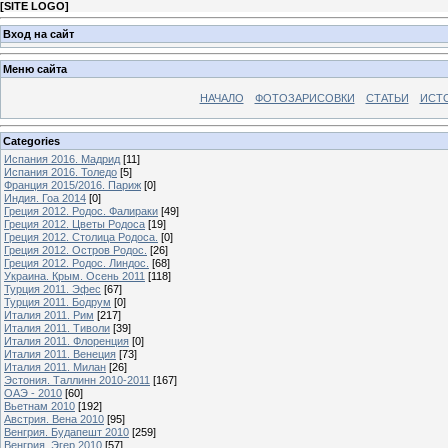
[
SITE LOGO
]
Вход на сайт
Меню сайта
НАЧАЛО
ФОТОЗАРИСОВКИ
СТАТЬИ
ИСТ
Categories
Испания 2016. Мадрид
[11]
Испания 2016. Толедо
[5]
Франция 2015/2016. Париж
[0]
Индия. Гоа 2014
[0]
Греция 2012. Родос. Фалираки
[49]
Греция 2012. Цветы Родоса
[19]
Греция 2012. Столица Родоса.
[0]
Греция 2012. Остров Родос.
[26]
Греция 2012. Родос. Линдос.
[68]
Украина. Крым. Осень 2011
[118]
Турция 2011. Эфес
[67]
Турция 2011. Бодрум
[0]
Италия 2011. Рим
[217]
Италия 2011. Тиволи
[39]
Италия 2011. Флоренция
[0]
Италия 2011. Венеция
[73]
Италия 2011. Милан
[26]
Эстония. Таллинн 2010-2011
[167]
ОАЭ - 2010
[60]
Вьетнам 2010
[192]
Австрия. Вена 2010
[95]
Венгрия. Будапешт 2010
[259]
Венгрия. Эгер 2010
[57]