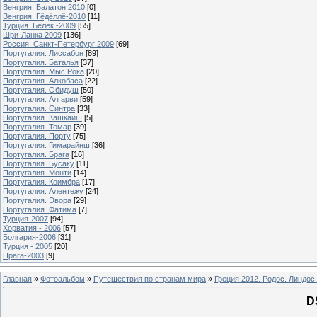
Венгрия. Балатон 2010
[0]
Венгрия. Гёдёллё-2010
[11]
Турция. Белек -2009
[55]
Шри-Ланка 2009
[136]
Россия. Санкт-Петербург 2009
[69]
Португалия. Лиссабон
[89]
Португалия. Баталья
[37]
Португалия. Мыс Рока
[20]
Португалия. Алкобаса
[22]
Португалия. Обидуш
[50]
Португалия. Алгарви
[59]
Португалия. Синтра
[33]
Португалия. Кашкаиш
[5]
Португалия. Томар
[39]
Португалия. Порту
[75]
Португалия. Гимарайнш
[36]
Португалия. Брага
[16]
Португалия. Бусаку
[11]
Португалия. Монти
[14]
Португалия. Коимбра
[17]
Португалия. Алентежу
[24]
Португалия. Эвора
[29]
Португалия. Фатима
[7]
Турция-2007
[94]
Хорватия - 2006
[57]
Болгария-2006
[31]
Турция - 2005
[20]
Прага-2003
[9]
Главная
»
Фотоальбом
»
Путешествия по странам мира
»
Греция 2012. Родос. Линдос.
D