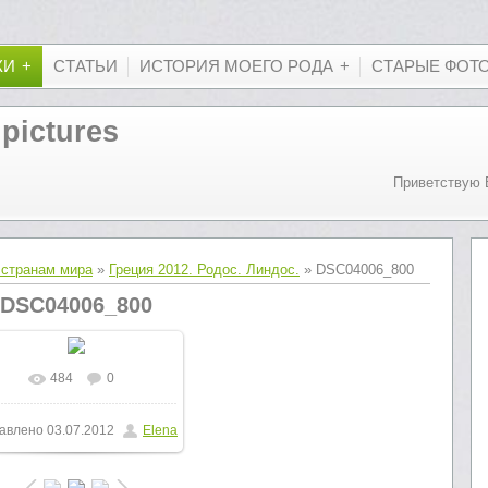
КИ
СТАТЬИ
ИСТОРИЯ МОЕГО РОДА
СТАРЫЕ ФОТ
 pictures
Приветствую 
 странам мира
»
Греция 2012. Родос. Линдос.
» DSC04006_800
DSC04006_800
484
0
В реальном размере
авлено
03.07.2012
Elena
800x600
/ 202.3Kb