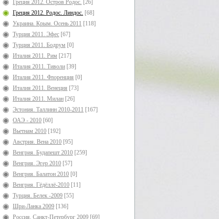
Греция 2012. Остров Родос.
[26]
Греция 2012. Родос. Линдос.
[68]
Украина. Крым. Осень 2011
[118]
Турция 2011. Эфес
[67]
Турция 2011. Бодрум
[0]
Италия 2011. Рим
[217]
Италия 2011. Тиволи
[39]
Италия 2011. Флоренция
[0]
Италия 2011. Венеция
[73]
Италия 2011. Милан
[26]
Эстония. Таллинн 2010-2011
[167]
ОАЭ - 2010
[60]
Вьетнам 2010
[192]
Австрия. Вена 2010
[95]
Венгрия. Будапешт 2010
[259]
Венгрия. Эгер 2010
[57]
Венгрия. Балатон 2010
[0]
Венгрия. Гёдёллё-2010
[11]
Турция. Белек -2009
[55]
Шри-Ланка 2009
[136]
Россия. Санкт-Петербург 2009
[69]