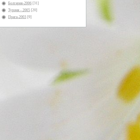
Болгария-2006
[31]
Турция - 2005
[20]
Прага-2003
[9]