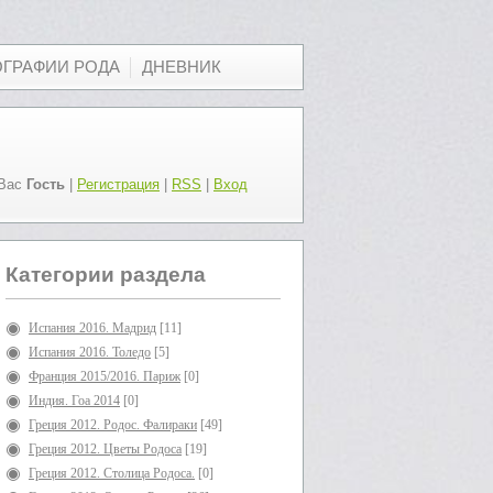
ОГРАФИИ РОДА
ДНЕВНИК
Вас
Гость
|
Регистрация
|
RSS
|
Вход
Категории раздела
Испания 2016. Мадрид
[11]
Испания 2016. Толедо
[5]
Франция 2015/2016. Париж
[0]
Индия. Гоа 2014
[0]
Греция 2012. Родос. Фалираки
[49]
Греция 2012. Цветы Родоса
[19]
Греция 2012. Столица Родоса.
[0]