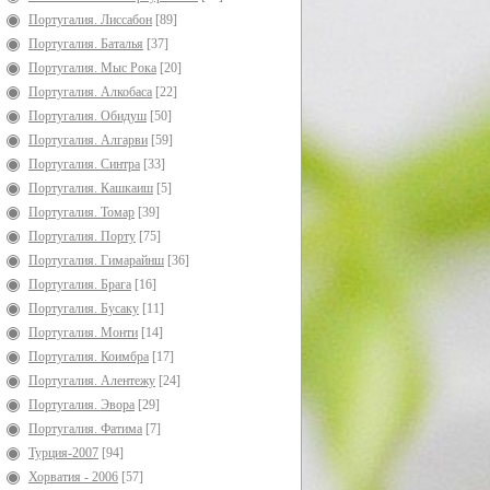
Португалия. Лиссабон
[89]
Португалия. Баталья
[37]
Португалия. Мыс Рока
[20]
Португалия. Алкобаса
[22]
Португалия. Обидуш
[50]
Португалия. Алгарви
[59]
Португалия. Синтра
[33]
Португалия. Кашкаиш
[5]
Португалия. Томар
[39]
Португалия. Порту
[75]
Португалия. Гимарайнш
[36]
Португалия. Брага
[16]
Португалия. Бусаку
[11]
Португалия. Монти
[14]
Португалия. Коимбра
[17]
Португалия. Алентежу
[24]
Португалия. Эвора
[29]
Португалия. Фатима
[7]
Турция-2007
[94]
Хорватия - 2006
[57]