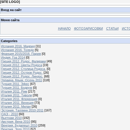
[
SITE LOGO
]
Вход на сайт
Меню сайта
НАЧАЛО
ФОТОЗАРИСОВКИ
СТАТЬИ
ИСТ
Categories
Испания 2016. Мадрид
[11]
Испания 2016. Толедо
[5]
Франция 2015/2016. Париж
[0]
Индия. Гоа 2014
[0]
Греция 2012. Родос. Фалираки
[49]
Греция 2012. Цветы Родоса
[19]
Греция 2012. Столица Родоса.
[0]
Греция 2012. Остров Родос.
[26]
Греция 2012. Родос. Линдос.
[68]
Украина. Крым. Осень 2011
[118]
Турция 2011. Эфес
[67]
Турция 2011. Бодрум
[0]
Италия 2011. Рим
[217]
Италия 2011. Тиволи
[39]
Италия 2011. Флоренция
[0]
Италия 2011. Венеция
[73]
Италия 2011. Милан
[26]
Эстония. Таллинн 2010-2011
[167]
ОАЭ - 2010
[60]
Вьетнам 2010
[192]
Австрия. Вена 2010
[95]
Венгрия. Будапешт 2010
[259]
Венгрия. Эгер 2010
[57]