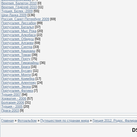
Венгрия. Балатон 2010
[0]
Венгрия. Гёдёллё-2010
[11]
Турция. Белек -2009
[55]
Шри-Ланка 2009
[136]
Россия. Санкт-Петербург 2009
[69]
Португалия. Лиссабон
[89]
Португалия. Баталья
[37]
Португалия. Мыс Рока
[20]
Португалия. Алкобаса
[22]
Португалия. Обидуш
[50]
Португалия. Алгарви
[59]
Португалия. Синтра
[33]
Португалия. Кашкаиш
[5]
Португалия. Томар
[39]
Португалия. Порту
[75]
Португалия. Гимарайнш
[36]
Португалия. Брага
[16]
Португалия. Бусаку
[11]
Португалия. Монти
[14]
Португалия. Коимбра
[17]
Португалия. Алентежу
[24]
Португалия. Эвора
[29]
Португалия. Фатима
[7]
Турция-2007
[94]
Хорватия - 2006
[57]
Болгария-2006
[31]
Турция - 2005
[20]
Прага-2003
[9]
Главная
»
Фотоальбом
»
Путешествия по странам мира
»
Греция 2012. Родос. Фалира
D