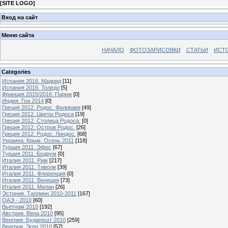
[
SITE LOGO
]
Вход на сайт
Меню сайта
НАЧАЛО
ФОТОЗАРИСОВКИ
СТАТЬИ
ИСТ
Categories
Испания 2016. Мадрид
[11]
Испания 2016. Толедо
[5]
Франция 2015/2016. Париж
[0]
Индия. Гоа 2014
[0]
Греция 2012. Родос. Фалираки
[49]
Греция 2012. Цветы Родоса
[19]
Греция 2012. Столица Родоса.
[0]
Греция 2012. Остров Родос.
[26]
Греция 2012. Родос. Линдос.
[68]
Украина. Крым. Осень 2011
[118]
Турция 2011. Эфес
[67]
Турция 2011. Бодрум
[0]
Италия 2011. Рим
[217]
Италия 2011. Тиволи
[39]
Италия 2011. Флоренция
[0]
Италия 2011. Венеция
[73]
Италия 2011. Милан
[26]
Эстония. Таллинн 2010-2011
[167]
ОАЭ - 2010
[60]
Вьетнам 2010
[192]
Австрия. Вена 2010
[95]
Венгрия. Будапешт 2010
[259]
Венгрия. Эгер 2010
[57]