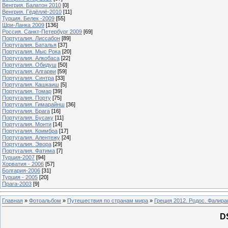
Венгрия. Балатон 2010
[0]
Венгрия. Гёдёллё-2010
[11]
Турция. Белек -2009
[55]
Шри-Ланка 2009
[136]
Россия. Санкт-Петербург 2009
[69]
Португалия. Лиссабон
[89]
Португалия. Баталья
[37]
Португалия. Мыс Рока
[20]
Португалия. Алкобаса
[22]
Португалия. Обидуш
[50]
Португалия. Алгарви
[59]
Португалия. Синтра
[33]
Португалия. Кашкаиш
[5]
Португалия. Томар
[39]
Португалия. Порту
[75]
Португалия. Гимарайнш
[36]
Португалия. Брага
[16]
Португалия. Бусаку
[11]
Португалия. Монти
[14]
Португалия. Коимбра
[17]
Португалия. Алентежу
[24]
Португалия. Эвора
[29]
Португалия. Фатима
[7]
Турция-2007
[94]
Хорватия - 2006
[57]
Болгария-2006
[31]
Турция - 2005
[20]
Прага-2003
[9]
Главная
»
Фотоальбом
»
Путешествия по странам мира
»
Греция 2012. Родос. Фалира
D