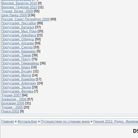
Венгрия. Балатон 2010
[0]
Венгрия. Гёдёллё-2010
[11]
Турция. Белек -2009
[55]
Шри-Ланка 2009
[136]
Россия. Санкт-Петербург 2009
[69]
Португалия. Лиссабон
[89]
Португалия. Баталья
[37]
Португалия. Мыс Рока
[20]
Португалия. Алкобаса
[22]
Португалия. Обидуш
[50]
Португалия. Алгарви
[59]
Португалия. Синтра
[33]
Португалия. Кашкаиш
[5]
Португалия. Томар
[39]
Португалия. Порту
[75]
Португалия. Гимарайнш
[36]
Португалия. Брага
[16]
Португалия. Бусаку
[11]
Португалия. Монти
[14]
Португалия. Коимбра
[17]
Португалия. Алентежу
[24]
Португалия. Эвора
[29]
Португалия. Фатима
[7]
Турция-2007
[94]
Хорватия - 2006
[57]
Болгария-2006
[31]
Турция - 2005
[20]
Прага-2003
[9]
Главная
»
Фотоальбом
»
Путешествия по странам мира
»
Греция 2012. Родос. Фалира
D