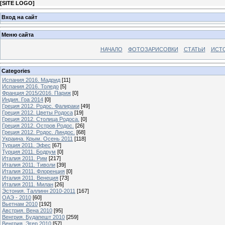
[
SITE LOGO
]
Вход на сайт
Меню сайта
НАЧАЛО
ФОТОЗАРИСОВКИ
СТАТЬИ
ИСТ
Categories
Испания 2016. Мадрид
[11]
Испания 2016. Толедо
[5]
Франция 2015/2016. Париж
[0]
Индия. Гоа 2014
[0]
Греция 2012. Родос. Фалираки
[49]
Греция 2012. Цветы Родоса
[19]
Греция 2012. Столица Родоса.
[0]
Греция 2012. Остров Родос.
[26]
Греция 2012. Родос. Линдос.
[68]
Украина. Крым. Осень 2011
[118]
Турция 2011. Эфес
[67]
Турция 2011. Бодрум
[0]
Италия 2011. Рим
[217]
Италия 2011. Тиволи
[39]
Италия 2011. Флоренция
[0]
Италия 2011. Венеция
[73]
Италия 2011. Милан
[26]
Эстония. Таллинн 2010-2011
[167]
ОАЭ - 2010
[60]
Вьетнам 2010
[192]
Австрия. Вена 2010
[95]
Венгрия. Будапешт 2010
[259]
Венгрия. Эгер 2010
[57]