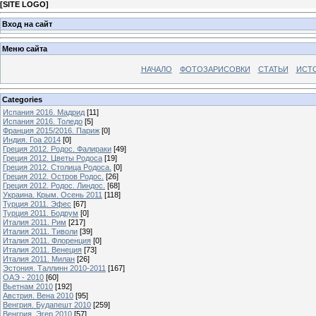
[
SITE LOGO
]
Вход на сайт
Меню сайта
НАЧАЛО
ФОТОЗАРИСОВКИ
СТАТЬИ
ИСТ
Categories
Испания 2016. Мадрид
[11]
Испания 2016. Толедо
[5]
Франция 2015/2016. Париж
[0]
Индия. Гоа 2014
[0]
Греция 2012. Родос. Фалираки
[49]
Греция 2012. Цветы Родоса
[19]
Греция 2012. Столица Родоса.
[0]
Греция 2012. Остров Родос.
[26]
Греция 2012. Родос. Линдос.
[68]
Украина. Крым. Осень 2011
[118]
Турция 2011. Эфес
[67]
Турция 2011. Бодрум
[0]
Италия 2011. Рим
[217]
Италия 2011. Тиволи
[39]
Италия 2011. Флоренция
[0]
Италия 2011. Венеция
[73]
Италия 2011. Милан
[26]
Эстония. Таллинн 2010-2011
[167]
ОАЭ - 2010
[60]
Вьетнам 2010
[192]
Австрия. Вена 2010
[95]
Венгрия. Будапешт 2010
[259]
Венгрия. Эгер 2010
[57]