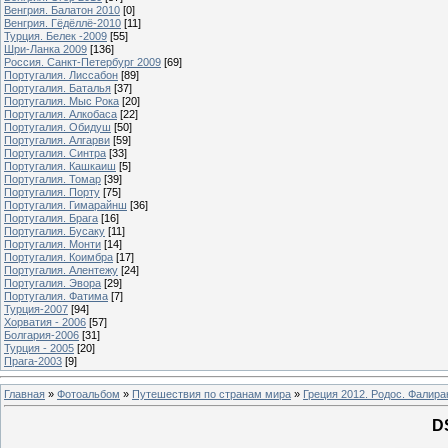
Венгрия. Балатон 2010
[0]
Венгрия. Гёдёллё-2010
[11]
Турция. Белек -2009
[55]
Шри-Ланка 2009
[136]
Россия. Санкт-Петербург 2009
[69]
Португалия. Лиссабон
[89]
Португалия. Баталья
[37]
Португалия. Мыс Рока
[20]
Португалия. Алкобаса
[22]
Португалия. Обидуш
[50]
Португалия. Алгарви
[59]
Португалия. Синтра
[33]
Португалия. Кашкаиш
[5]
Португалия. Томар
[39]
Португалия. Порту
[75]
Португалия. Гимарайнш
[36]
Португалия. Брага
[16]
Португалия. Бусаку
[11]
Португалия. Монти
[14]
Португалия. Коимбра
[17]
Португалия. Алентежу
[24]
Португалия. Эвора
[29]
Португалия. Фатима
[7]
Турция-2007
[94]
Хорватия - 2006
[57]
Болгария-2006
[31]
Турция - 2005
[20]
Прага-2003
[9]
Главная
»
Фотоальбом
»
Путешествия по странам мира
»
Греция 2012. Родос. Фалира
D