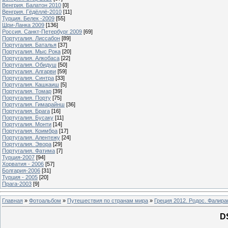
Венгрия. Балатон 2010
[0]
Венгрия. Гёдёллё-2010
[11]
Турция. Белек -2009
[55]
Шри-Ланка 2009
[136]
Россия. Санкт-Петербург 2009
[69]
Португалия. Лиссабон
[89]
Португалия. Баталья
[37]
Португалия. Мыс Рока
[20]
Португалия. Алкобаса
[22]
Португалия. Обидуш
[50]
Португалия. Алгарви
[59]
Португалия. Синтра
[33]
Португалия. Кашкаиш
[5]
Португалия. Томар
[39]
Португалия. Порту
[75]
Португалия. Гимарайнш
[36]
Португалия. Брага
[16]
Португалия. Бусаку
[11]
Португалия. Монти
[14]
Португалия. Коимбра
[17]
Португалия. Алентежу
[24]
Португалия. Эвора
[29]
Португалия. Фатима
[7]
Турция-2007
[94]
Хорватия - 2006
[57]
Болгария-2006
[31]
Турция - 2005
[20]
Прага-2003
[9]
Главная
»
Фотоальбом
»
Путешествия по странам мира
»
Греция 2012. Родос. Фалира
D