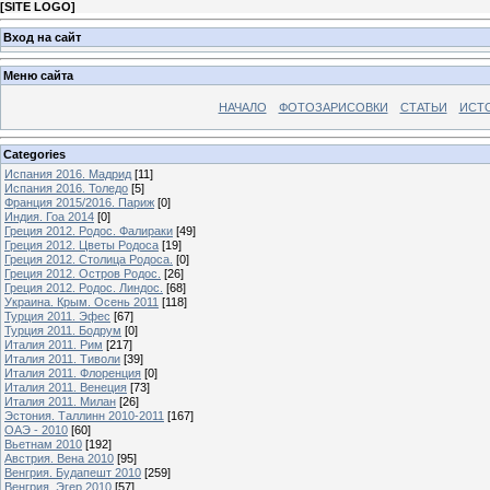
[
SITE LOGO
]
Вход на сайт
Меню сайта
НАЧАЛО
ФОТОЗАРИСОВКИ
СТАТЬИ
ИСТ
Categories
Испания 2016. Мадрид
[11]
Испания 2016. Толедо
[5]
Франция 2015/2016. Париж
[0]
Индия. Гоа 2014
[0]
Греция 2012. Родос. Фалираки
[49]
Греция 2012. Цветы Родоса
[19]
Греция 2012. Столица Родоса.
[0]
Греция 2012. Остров Родос.
[26]
Греция 2012. Родос. Линдос.
[68]
Украина. Крым. Осень 2011
[118]
Турция 2011. Эфес
[67]
Турция 2011. Бодрум
[0]
Италия 2011. Рим
[217]
Италия 2011. Тиволи
[39]
Италия 2011. Флоренция
[0]
Италия 2011. Венеция
[73]
Италия 2011. Милан
[26]
Эстония. Таллинн 2010-2011
[167]
ОАЭ - 2010
[60]
Вьетнам 2010
[192]
Австрия. Вена 2010
[95]
Венгрия. Будапешт 2010
[259]
Венгрия. Эгер 2010
[57]