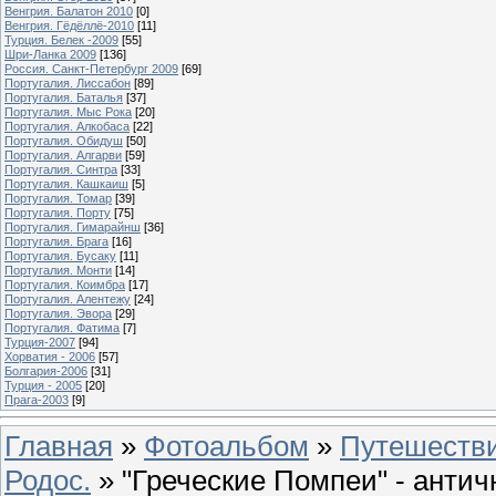
Венгрия. Балатон 2010
[0]
Венгрия. Гёдёллё-2010
[11]
Турция. Белек -2009
[55]
Шри-Ланка 2009
[136]
Россия. Санкт-Петербург 2009
[69]
Португалия. Лиссабон
[89]
Португалия. Баталья
[37]
Португалия. Мыс Рока
[20]
Португалия. Алкобаса
[22]
Португалия. Обидуш
[50]
Португалия. Алгарви
[59]
Португалия. Синтра
[33]
Португалия. Кашкаиш
[5]
Португалия. Томар
[39]
Португалия. Порту
[75]
Португалия. Гимарайнш
[36]
Португалия. Брага
[16]
Португалия. Бусаку
[11]
Португалия. Монти
[14]
Португалия. Коимбра
[17]
Португалия. Алентежу
[24]
Португалия. Эвора
[29]
Португалия. Фатима
[7]
Турция-2007
[94]
Хорватия - 2006
[57]
Болгария-2006
[31]
Турция - 2005
[20]
Прага-2003
[9]
Главная
»
Фотоальбом
»
Путешестви
Родос.
» "Греческие Помпеи" - анти