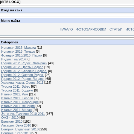
[
SITE LOGO
]
Вход на сайт
Меню сайта
НАЧАЛО
ФОТОЗАРИСОВКИ
СТАТЬИ
ИСТ
Categories
Испания 2016. Мадрид
[11]
Испания 2016. Толедо
[5]
Франция 2015/2016. Париж
[0]
Индия. Гоа 2014
[0]
Греция 2012. Родос. Фалираки
[49]
Греция 2012. Цветы Родоса
[19]
Греция 2012. Столица Родоса.
[0]
Греция 2012. Остров Родос.
[26]
Греция 2012. Родос. Линдос.
[68]
Украина. Крым. Осень 2011
[118]
Турция 2011. Эфес
[67]
Турция 2011. Бодрум
[0]
Италия 2011. Рим
[217]
Италия 2011. Тиволи
[39]
Италия 2011. Флоренция
[0]
Италия 2011. Венеция
[73]
Италия 2011. Милан
[26]
Эстония. Таллинн 2010-2011
[167]
ОАЭ - 2010
[60]
Вьетнам 2010
[192]
Австрия. Вена 2010
[95]
Венгрия. Будапешт 2010
[259]
Венгрия. Эгер 2010
[57]