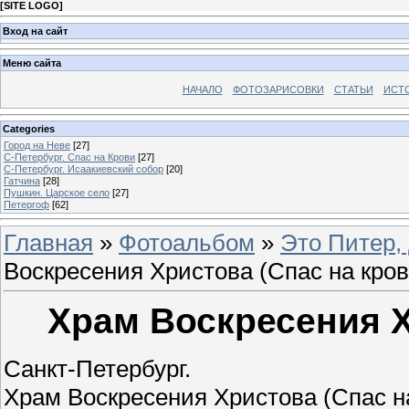
[
SITE LOGO
]
Вход на сайт
Меню сайта
НАЧАЛО
ФОТОЗАРИСОВКИ
СТАТЬИ
ИСТ
Categories
Город на Неве
[27]
С-Петербург. Спас на Крови
[27]
С-Петербург. Исаакиевский собор
[20]
Гатчина
[28]
Пушкин. Царское село
[27]
Петергоф
[62]
Главная
»
Фотоальбом
»
Это Питер, 
Воскресения Христова (Спас на кров
Храм Воскресения Х
Санкт-Петербург.
Храм Воскресения Христова (Спас на