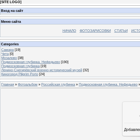
[
SITE LOGO
]
Вход на сайт
Меню сайта
НАЧАЛО
ФОТОЗАРИСОВКИ
СТАТЬИ
ИСТ
Categories
Самара
[19]
Чита
[0]
Мозалово
[38]
Подмосковная глубинка. Нефедьево
[190]
Подмосковная глубинка
[19]
Ленино-Снегирёвский военно-исторический музей
[32]
Киногород Piligrim Porto
[24]
Главная
»
Фотоальбом
»
Российская глубинка
»
Подмосковная глубинка. Нефедьево
»
Добавле
16