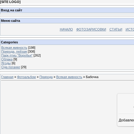
[
SITE LOGO
]
Вход на сайт
Меню сайта
НАЧАЛО
ФОТОЗАРИСОВКИ
СТАТЬИ
ИСТ
Categories
Всякая живность
[198]
Природа, пейзаж
[308]
Парк птиц "Воробьи"
[262]
Облака
[9]
Ягоды
[6]
Ода поганке
[29]
Главная
»
Фотоальбом
»
Природа
»
Всякая живность
» Бабочка
Добавле
8