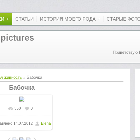
КИ
СТАТЬИ
ИСТОРИЯ МОЕГО РОДА
СТАРЫЕ ФОТ
 pictures
Приветствую 
ая живность
» Бабочка
Бабочка
550
0
В реальном размере
авлено
14.07.2012
Elena
800x600
/ 100.6Kb