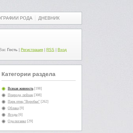
ОГРАФИИ РОДА
ДНЕВНИК
Вас
Гость
|
Регистрация
|
RSS
|
Вход
Категории раздела
Всякая живность
[198]
Природа, пейзаж
[308]
Парк птиц "Воробьи"
[262]
Облака
[9]
Ягоды
[6]
Ода поганке
[29]