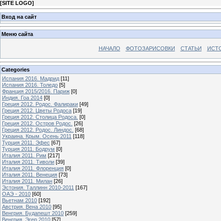
[
SITE LOGO
]
Вход на сайт
Меню сайта
НАЧАЛО
ФОТОЗАРИСОВКИ
СТАТЬИ
ИСТ
Categories
Испания 2016. Мадрид
[11]
Испания 2016. Толедо
[5]
Франция 2015/2016. Париж
[0]
Индия. Гоа 2014
[0]
Греция 2012. Родос. Фалираки
[49]
Греция 2012. Цветы Родоса
[19]
Греция 2012. Столица Родоса.
[0]
Греция 2012. Остров Родос.
[26]
Греция 2012. Родос. Линдос.
[68]
Украина. Крым. Осень 2011
[118]
Турция 2011. Эфес
[67]
Турция 2011. Бодрум
[0]
Италия 2011. Рим
[217]
Италия 2011. Тиволи
[39]
Италия 2011. Флоренция
[0]
Италия 2011. Венеция
[73]
Италия 2011. Милан
[26]
Эстония. Таллинн 2010-2011
[167]
ОАЭ - 2010
[60]
Вьетнам 2010
[192]
Австрия. Вена 2010
[95]
Венгрия. Будапешт 2010
[259]
Венгрия. Эгер 2010
[57]