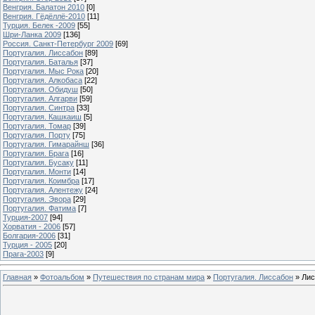
Венгрия. Балатон 2010
[0]
Венгрия. Гёдёллё-2010
[11]
Турция. Белек -2009
[55]
Шри-Ланка 2009
[136]
Россия. Санкт-Петербург 2009
[69]
Португалия. Лиссабон
[89]
Португалия. Баталья
[37]
Португалия. Мыс Рока
[20]
Португалия. Алкобаса
[22]
Португалия. Обидуш
[50]
Португалия. Алгарви
[59]
Португалия. Синтра
[33]
Португалия. Кашкаиш
[5]
Португалия. Томар
[39]
Португалия. Порту
[75]
Португалия. Гимарайнш
[36]
Португалия. Брага
[16]
Португалия. Бусаку
[11]
Португалия. Монти
[14]
Португалия. Коимбра
[17]
Португалия. Алентежу
[24]
Португалия. Эвора
[29]
Португалия. Фатима
[7]
Турция-2007
[94]
Хорватия - 2006
[57]
Болгария-2006
[31]
Турция - 2005
[20]
Прага-2003
[9]
Главная
»
Фотоальбом
»
Путешествия по странам мира
»
Португалия. Лиссабон
» Лис