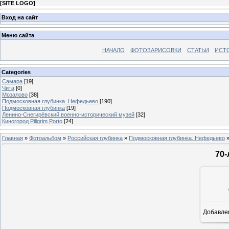
[
SITE LOGO
]
Вход на сайт
Меню сайта
НАЧАЛО
ФОТОЗАРИСОВКИ
СТАТЬИ
ИСТ
Categories
Самара
[19]
Чита
[0]
Мозалово
[38]
Подмосковная глубинка. Нефедьево
[190]
Подмосковная глубинка
[19]
Ленино-Снегирёвский военно-исторический музей
[32]
Киногород Piligrim Porto
[24]
Главная
»
Фотоальбом
»
Российская глубинка
»
Подмосковная глубинка. Нефедьево
»
70
Добавле
16