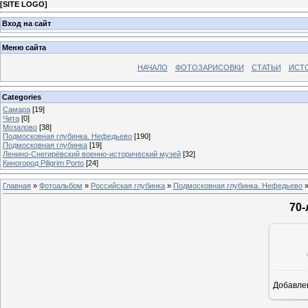
[
SITE LOGO
]
Вход на сайт
Меню сайта
НАЧАЛО
ФОТОЗАРИСОВКИ
СТАТЬИ
ИСТ
Categories
Самара
[19]
Чита
[0]
Мозалово
[38]
Подмосковная глубинка. Нефедьево
[190]
Подмосковная глубинка
[19]
Ленино-Снегирёвский военно-исторический музей
[32]
Киногород Piligrim Porto
[24]
Главная
»
Фотоальбом
»
Российская глубинка
»
Подмосковная глубинка. Нефедьево
»
70
Добавле
16