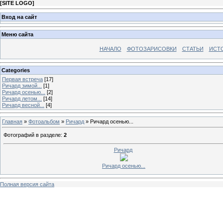
[
SITE LOGO
]
Вход на сайт
Меню сайта
НАЧАЛО
ФОТОЗАРИСОВКИ
СТАТЬИ
ИСТ
Categories
Первая встреча
[17]
Ричард зимой...
[1]
Ричард осенью...
[2]
Ричард летом...
[14]
Ричард весной...
[4]
Главная
»
Фотоальбом
»
Ричард
» Ричард осенью...
Фотографий в разделе
:
2
Ричард
Ричард осенью...
Полная версия сайта