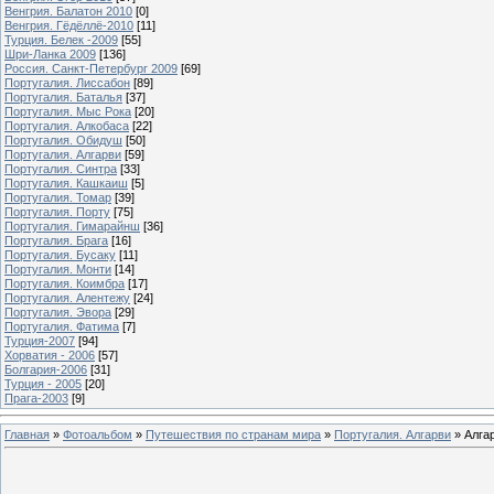
Венгрия. Балатон 2010
[0]
Венгрия. Гёдёллё-2010
[11]
Турция. Белек -2009
[55]
Шри-Ланка 2009
[136]
Россия. Санкт-Петербург 2009
[69]
Португалия. Лиссабон
[89]
Португалия. Баталья
[37]
Португалия. Мыс Рока
[20]
Португалия. Алкобаса
[22]
Португалия. Обидуш
[50]
Португалия. Алгарви
[59]
Португалия. Синтра
[33]
Португалия. Кашкаиш
[5]
Португалия. Томар
[39]
Португалия. Порту
[75]
Португалия. Гимарайнш
[36]
Португалия. Брага
[16]
Португалия. Бусаку
[11]
Португалия. Монти
[14]
Португалия. Коимбра
[17]
Португалия. Алентежу
[24]
Португалия. Эвора
[29]
Португалия. Фатима
[7]
Турция-2007
[94]
Хорватия - 2006
[57]
Болгария-2006
[31]
Турция - 2005
[20]
Прага-2003
[9]
Главная
»
Фотоальбом
»
Путешествия по странам мира
»
Португалия. Алгарви
» Алга