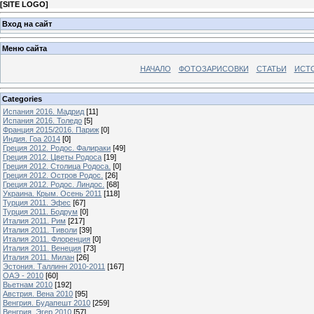
[
SITE LOGO
]
Вход на сайт
Меню сайта
НАЧАЛО
ФОТОЗАРИСОВКИ
СТАТЬИ
ИСТ
Categories
Испания 2016. Мадрид
[11]
Испания 2016. Толедо
[5]
Франция 2015/2016. Париж
[0]
Индия. Гоа 2014
[0]
Греция 2012. Родос. Фалираки
[49]
Греция 2012. Цветы Родоса
[19]
Греция 2012. Столица Родоса.
[0]
Греция 2012. Остров Родос.
[26]
Греция 2012. Родос. Линдос.
[68]
Украина. Крым. Осень 2011
[118]
Турция 2011. Эфес
[67]
Турция 2011. Бодрум
[0]
Италия 2011. Рим
[217]
Италия 2011. Тиволи
[39]
Италия 2011. Флоренция
[0]
Италия 2011. Венеция
[73]
Италия 2011. Милан
[26]
Эстония. Таллинн 2010-2011
[167]
ОАЭ - 2010
[60]
Вьетнам 2010
[192]
Австрия. Вена 2010
[95]
Венгрия. Будапешт 2010
[259]
Венгрия. Эгер 2010
[57]