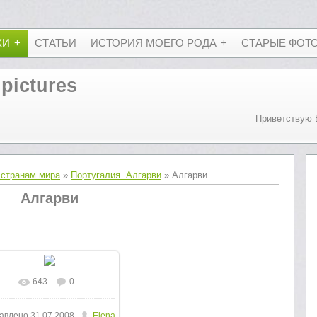
КИ
СТАТЬИ
ИСТОРИЯ МОЕГО РОДА
СТАРЫЕ ФОТ
 pictures
Приветствую 
 странам мира
»
Португалия. Алгарви
» Алгарви
Алгарви
643
0
В реальном размере
авлено
31.07.2008
Elena