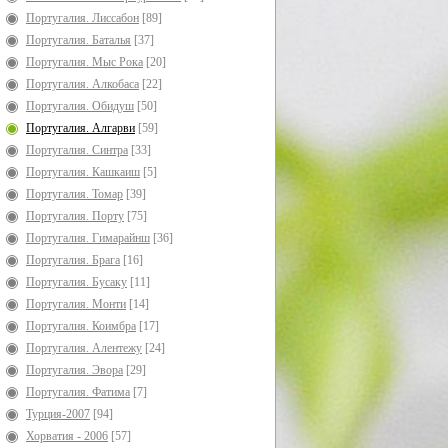
Португалия. Лиссабон
[89]
Португалия. Баталья
[37]
Португалия. Мыс Рока
[20]
Португалия. Алкобаса
[22]
Португалия. Обидуш
[50]
Португалия. Алгарви
[59]
Португалия. Синтра
[33]
Португалия. Кашкаиш
[5]
Португалия. Томар
[39]
Португалия. Порту
[75]
Португалия. Гимарайнш
[36]
Португалия. Брага
[16]
Португалия. Бусаку
[11]
Португалия. Монти
[14]
Португалия. Коимбра
[17]
Португалия. Алентежу
[24]
Португалия. Эвора
[29]
Португалия. Фатима
[7]
Турция-2007
[94]
Хорватия - 2006
[57]