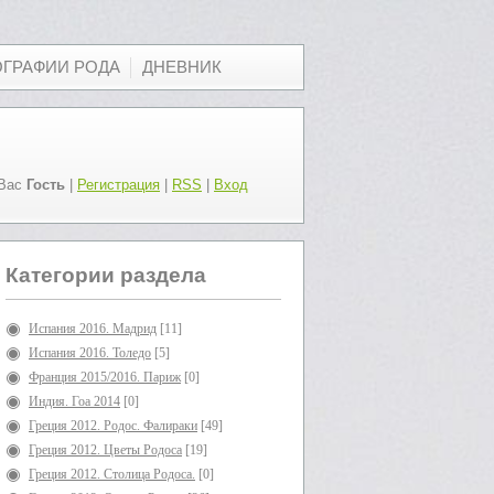
ОГРАФИИ РОДА
ДНЕВНИК
Вас
Гость
|
Регистрация
|
RSS
|
Вход
Категории раздела
Испания 2016. Мадрид
[11]
Испания 2016. Толедо
[5]
Франция 2015/2016. Париж
[0]
Индия. Гоа 2014
[0]
Греция 2012. Родос. Фалираки
[49]
Греция 2012. Цветы Родоса
[19]
Греция 2012. Столица Родоса.
[0]