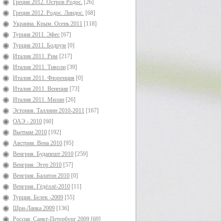
Греция 2012. Остров Родос.
[26]
Греция 2012. Родос. Линдос.
[68]
Украина. Крым. Осень 2011
[118]
Турция 2011. Эфес
[67]
Турция 2011. Бодрум
[0]
Италия 2011. Рим
[217]
Италия 2011. Тиволи
[39]
Италия 2011. Флоренция
[0]
Италия 2011. Венеция
[73]
Италия 2011. Милан
[26]
Эстония. Таллинн 2010-2011
[167]
ОАЭ - 2010
[60]
Вьетнам 2010
[192]
Австрия. Вена 2010
[95]
Венгрия. Будапешт 2010
[259]
Венгрия. Эгер 2010
[57]
Венгрия. Балатон 2010
[0]
Венгрия. Гёдёллё-2010
[11]
Турция. Белек -2009
[55]
Шри-Ланка 2009
[136]
Россия. Санкт-Петербург 2009
[69]