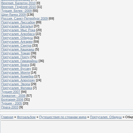
Венгрия. Балатон 2010
[0]
Венгрия. Гёдёллё-2010
[11]
Турция. Белек -2009
[55]
Шри-Ланка 2009
[136]
Россия. Санкт-Петербург 2009
[69]
Португалия. Лиссабон
[89]
Португалия. Баталья
[37]
Португалия. Мыс Рока
[20]
Португалия. Алкобаса
[22]
Португалия. Обидуш
[50]
Португалия. Алгарви
[59]
Португалия. Синтра
[33]
Португалия. Кашкаиш
[5]
Португалия. Томар
[39]
Португалия. Порту
[75]
Португалия. Гимарайнш
[36]
Португалия. Брага
[16]
Португалия. Бусаку
[11]
Португалия. Монти
[14]
Португалия. Коимбра
[17]
Португалия. Алентежу
[24]
Португалия. Эвора
[29]
Португалия. Фатима
[7]
Турция-2007
[94]
Хорватия - 2006
[57]
Болгария-2006
[31]
Турция - 2005
[20]
Прага-2003
[9]
Главная
»
Фотоальбом
»
Путешествия по странам мира
»
Португалия. Обидуш
» Оби