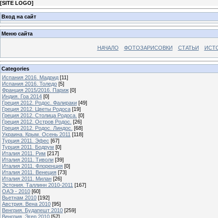
[
SITE LOGO
]
Вход на сайт
Меню сайта
НАЧАЛО
ФОТОЗАРИСОВКИ
СТАТЬИ
ИСТ
Categories
Испания 2016. Мадрид
[11]
Испания 2016. Толедо
[5]
Франция 2015/2016. Париж
[0]
Индия. Гоа 2014
[0]
Греция 2012. Родос. Фалираки
[49]
Греция 2012. Цветы Родоса
[19]
Греция 2012. Столица Родоса.
[0]
Греция 2012. Остров Родос.
[26]
Греция 2012. Родос. Линдос.
[68]
Украина. Крым. Осень 2011
[118]
Турция 2011. Эфес
[67]
Турция 2011. Бодрум
[0]
Италия 2011. Рим
[217]
Италия 2011. Тиволи
[39]
Италия 2011. Флоренция
[0]
Италия 2011. Венеция
[73]
Италия 2011. Милан
[26]
Эстония. Таллинн 2010-2011
[167]
ОАЭ - 2010
[60]
Вьетнам 2010
[192]
Австрия. Вена 2010
[95]
Венгрия. Будапешт 2010
[259]
Венгрия. Эгер 2010
[57]