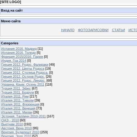
[
SITE LOGO
]
Вход на сайт
Меню сайта
НАЧАЛО
ФОТОЗАРИСОВКИ
СТАТЬИ
ИСТ
Categories
Испания 2016. Мадрид
[11]
Испания 2016. Толедо
[5]
Франция 2015/2016. Париж
[0]
Индия. Гоа 2014
[0]
Греция 2012. Родос. Фалираки
[49]
Греция 2012. Цветы Родоса
[19]
Греция 2012. Столица Родоса.
[0]
Греция 2012. Остров Родос.
[26]
Греция 2012. Родос. Линдос.
[68]
Украина. Крым. Осень 2011
[118]
Турция 2011. Эфес
[67]
Турция 2011. Бодрум
[0]
Италия 2011. Рим
[217]
Италия 2011. Тиволи
[39]
Италия 2011. Флоренция
[0]
Италия 2011. Венеция
[73]
Италия 2011. Милан
[26]
Эстония. Таллинн 2010-2011
[167]
ОАЭ - 2010
[60]
Вьетнам 2010
[192]
Австрия. Вена 2010
[95]
Венгрия. Будапешт 2010
[259]
Венгрия. Эгер 2010
[57]