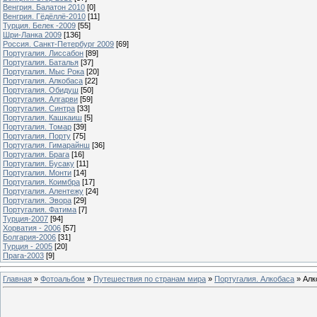
Венгрия. Балатон 2010
[0]
Венгрия. Гёдёллё-2010
[11]
Турция. Белек -2009
[55]
Шри-Ланка 2009
[136]
Россия. Санкт-Петербург 2009
[69]
Португалия. Лиссабон
[89]
Португалия. Баталья
[37]
Португалия. Мыс Рока
[20]
Португалия. Алкобаса
[22]
Португалия. Обидуш
[50]
Португалия. Алгарви
[59]
Португалия. Синтра
[33]
Португалия. Кашкаиш
[5]
Португалия. Томар
[39]
Португалия. Порту
[75]
Португалия. Гимарайнш
[36]
Португалия. Брага
[16]
Португалия. Бусаку
[11]
Португалия. Монти
[14]
Португалия. Коимбра
[17]
Португалия. Алентежу
[24]
Португалия. Эвора
[29]
Португалия. Фатима
[7]
Турция-2007
[94]
Хорватия - 2006
[57]
Болгария-2006
[31]
Турция - 2005
[20]
Прага-2003
[9]
Главная
»
Фотоальбом
»
Путешествия по странам мира
»
Португалия. Алкобаса
» Алк