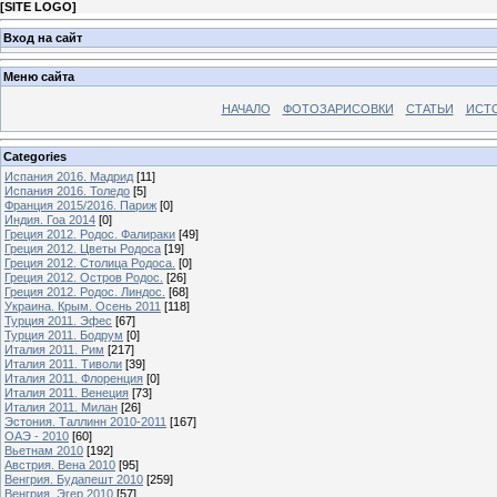
[
SITE LOGO
]
Вход на сайт
Меню сайта
НАЧАЛО
ФОТОЗАРИСОВКИ
СТАТЬИ
ИСТ
Categories
Испания 2016. Мадрид
[11]
Испания 2016. Толедо
[5]
Франция 2015/2016. Париж
[0]
Индия. Гоа 2014
[0]
Греция 2012. Родос. Фалираки
[49]
Греция 2012. Цветы Родоса
[19]
Греция 2012. Столица Родоса.
[0]
Греция 2012. Остров Родос.
[26]
Греция 2012. Родос. Линдос.
[68]
Украина. Крым. Осень 2011
[118]
Турция 2011. Эфес
[67]
Турция 2011. Бодрум
[0]
Италия 2011. Рим
[217]
Италия 2011. Тиволи
[39]
Италия 2011. Флоренция
[0]
Италия 2011. Венеция
[73]
Италия 2011. Милан
[26]
Эстония. Таллинн 2010-2011
[167]
ОАЭ - 2010
[60]
Вьетнам 2010
[192]
Австрия. Вена 2010
[95]
Венгрия. Будапешт 2010
[259]
Венгрия. Эгер 2010
[57]