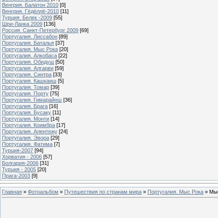
Венгрия. Балатон 2010
[0]
Венгрия. Гёдёллё-2010
[11]
Турция. Белек -2009
[55]
Шри-Ланка 2009
[136]
Россия. Санкт-Петербург 2009
[69]
Португалия. Лиссабон
[89]
Португалия. Баталья
[37]
Португалия. Мыс Рока
[20]
Португалия. Алкобаса
[22]
Португалия. Обидуш
[50]
Португалия. Алгарви
[59]
Португалия. Синтра
[33]
Португалия. Кашкаиш
[5]
Португалия. Томар
[39]
Португалия. Порту
[75]
Португалия. Гимарайнш
[36]
Португалия. Брага
[16]
Португалия. Бусаку
[11]
Португалия. Монти
[14]
Португалия. Коимбра
[17]
Португалия. Алентежу
[24]
Португалия. Эвора
[29]
Португалия. Фатима
[7]
Турция-2007
[94]
Хорватия - 2006
[57]
Болгария-2006
[31]
Турция - 2005
[20]
Прага-2003
[9]
Главная
»
Фотоальбом
»
Путешествия по странам мира
»
Португалия. Мыс Рока
» Мы