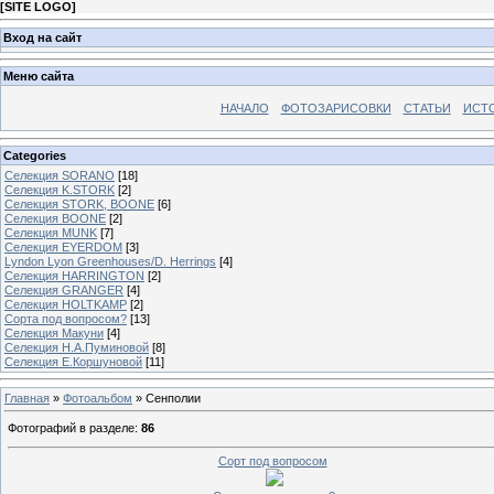
[
SITE LOGO
]
Вход на сайт
Меню сайта
НАЧАЛО
ФОТОЗАРИСОВКИ
СТАТЬИ
ИСТ
Categories
Селекция SORANO
[18]
Селекция K.STORK
[2]
Селекция STORK, BOONE
[6]
Селекция BOONE
[2]
Селекция MUNK
[7]
Селекция EYERDOM
[3]
Lyndon Lyon Greenhouses/D. Herrings
[4]
Селекция HARRINGTON
[2]
Селекция GRANGER
[4]
Селекция HOLTKAMP
[2]
Сорта под вопросом?
[13]
Селекция Макуни
[4]
Селекция Н.А.Пуминовой
[8]
Селекция Е.Коршуновой
[11]
Главная
»
Фотоальбом
» Сенполии
Фотографий в разделе
:
86
Сорт под вопросом