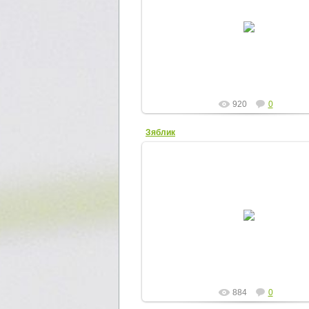
24.07.2013
Elena
920
0
Зяблик
24.07.2013
Elena
884
0