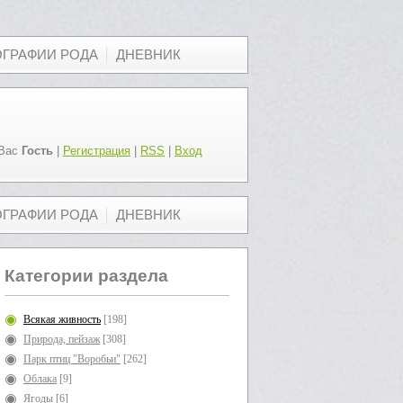
ОГРАФИИ РОДА
ДНЕВНИК
Вас
Гость
|
Регистрация
|
RSS
|
Вход
ОГРАФИИ РОДА
ДНЕВНИК
Категории раздела
Всякая живность
[198]
Природа, пейзаж
[308]
Парк птиц "Воробьи"
[262]
Облака
[9]
Ягоды
[6]