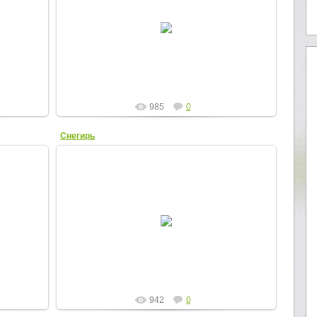
24.07.2013
Elena
985
0
Снегирь
04.02.2013
Elena
942
0