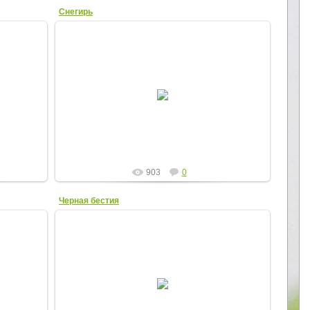
Снегирь
04.02.2013
Elena
903
0
Черная бестия
22.07.2012
Elena