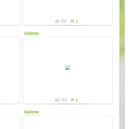
737
0
Бабочка
22.07.2012
Elena
712
0
Бабочка