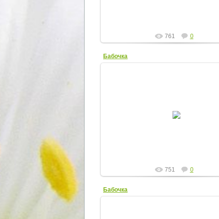
761
0
Бабочка
22.07.2012
Elena
751
0
Бабочка