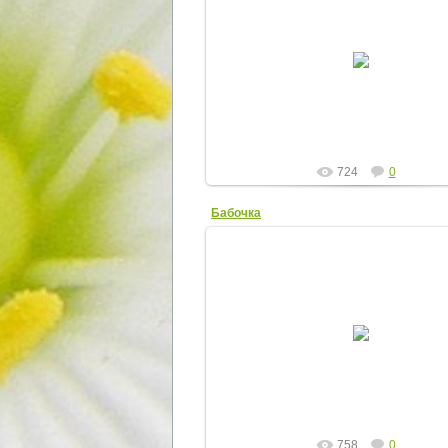
22.07.2012
Elena
724
0
Бабочка
22.07.2012
Elena
758
0