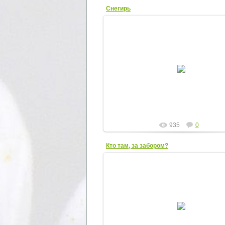
Снегирь
04.02.2013
Elena
935
0
Кто там, за забором?
22.07.2012
Кто там, за забором?
Elena