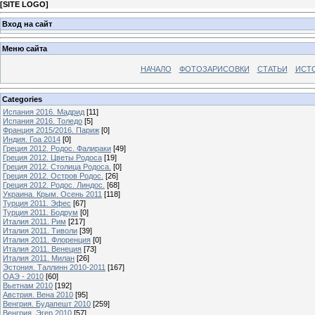
[
SITE LOGO
]
Вход на сайт
Меню сайта
НАЧАЛО
ФОТОЗАРИСОВКИ
СТАТЬИ
ИСТ
Categories
Испания 2016. Мадрид
[11]
Испания 2016. Толедо
[5]
Франция 2015/2016. Париж
[0]
Индия. Гоа 2014
[0]
Греция 2012. Родос. Фалираки
[49]
Греция 2012. Цветы Родоса
[19]
Греция 2012. Столица Родоса.
[0]
Греция 2012. Остров Родос.
[26]
Греция 2012. Родос. Линдос.
[68]
Украина. Крым. Осень 2011
[118]
Турция 2011. Эфес
[67]
Турция 2011. Бодрум
[0]
Италия 2011. Рим
[217]
Италия 2011. Тиволи
[39]
Италия 2011. Флоренция
[0]
Италия 2011. Венеция
[73]
Италия 2011. Милан
[26]
Эстония. Таллинн 2010-2011
[167]
ОАЭ - 2010
[60]
Вьетнам 2010
[192]
Австрия. Вена 2010
[95]
Венгрия. Будапешт 2010
[259]
Венгрия. Эгер 2010
[57]