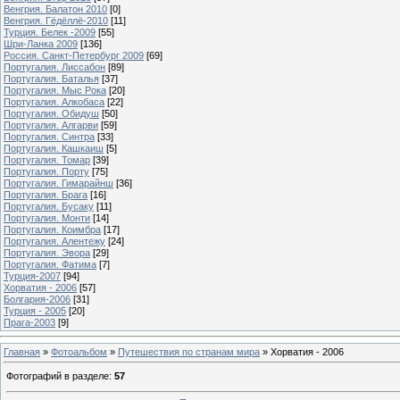
Венгрия. Балатон 2010
[0]
Венгрия. Гёдёллё-2010
[11]
Турция. Белек -2009
[55]
Шри-Ланка 2009
[136]
Россия. Санкт-Петербург 2009
[69]
Португалия. Лиссабон
[89]
Португалия. Баталья
[37]
Португалия. Мыс Рока
[20]
Португалия. Алкобаса
[22]
Португалия. Обидуш
[50]
Португалия. Алгарви
[59]
Португалия. Синтра
[33]
Португалия. Кашкаиш
[5]
Португалия. Томар
[39]
Португалия. Порту
[75]
Португалия. Гимарайнш
[36]
Португалия. Брага
[16]
Португалия. Бусаку
[11]
Португалия. Монти
[14]
Португалия. Коимбра
[17]
Португалия. Алентежу
[24]
Португалия. Эвора
[29]
Португалия. Фатима
[7]
Турция-2007
[94]
Хорватия - 2006
[57]
Болгария-2006
[31]
Турция - 2005
[20]
Прага-2003
[9]
Главная
»
Фотоальбом
»
Путешествия по странам мира
» Хорватия - 2006
Фотографий в разделе
:
57