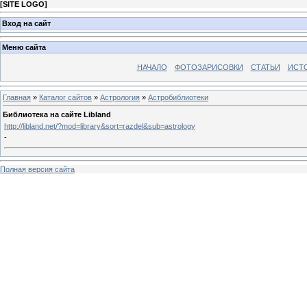
[
SITE LOGO
]
Вход на сайт
Меню сайта
НАЧАЛО
ФОТОЗАРИСОВКИ
СТАТЬИ
ИСТ
Главная
»
Каталог сайтов
»
Астрология
»
Астробиблиотеки
Библиотека на сайте Libland
http://libland.net/?mod=library&sort=razdel&sub=astrology
-
Полная версия сайта