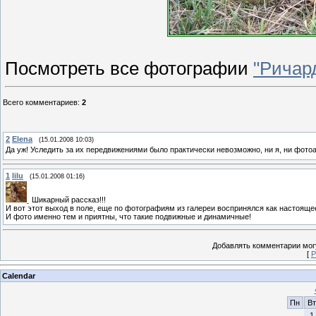
Посмотреть все фотографии
"Ричард
Всего комментариев
:
2
2
Elena
(15.01.2008 10:03)
Да уж! Уследить за их передвижениями было практически невозможно, ни я, ни фото
1
lilu
(15.01.2008 01:16)
Шикарный рассказ!!!
И вот этот выход в поле, еще по фотографиям из галереи воспринялся как настоящее
И фото именно тем и приятны, что такие подвижные и динамичные!
Добавлять комментарии могу
[
Р
Calendar
Пн
Вт
1