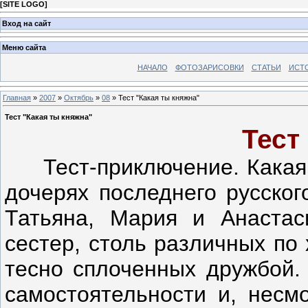
[
SITE LOGO
]
Вход на сайт
Меню сайта
НАЧАЛО
ФОТОЗАРИСОВКИ
СТАТЬИ
ИСТ
Главная
»
2007
»
Октябрь
»
08
» Тест "Какая ты княжна"
Тест "Какая ты княжна"
Тест
Тест-приключение. Какая в
дочерях последнего русског
Татьяна, Мария и Анастас
сестер, столь различных по
тесно сплоченных дружбой.
самостоятельности и, несм