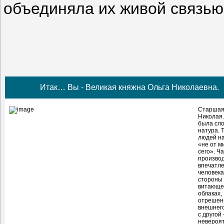
объединяла их живой связью
Итак… Вы - Великая княжна Ольга Николаевна.
Старшая
Николая.
была сл
натура. 
людей н
«не от м
сего». Ч
произво
впечатл
человека
стороны
витающе
облаках,
отрешен
внешнего
с другой 
невероя