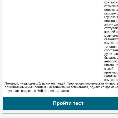
контактн
отзывчив
пережив
сердечно
глубоко.
повседн
жизни дл
отступаю
задний п
главными
становят
внутрен
течения
собстве
души. О
бывает, 
непослу
никого н
в свой
противо
богатый
внутренн
Пожалуй, лишь самых близких ей людей. Творческая, поэтическая личность
оригинальным мышлением. Застенчива, но вспыльчива, однако со времен
научилась владеть собой, что очень важно.
Пройти тест